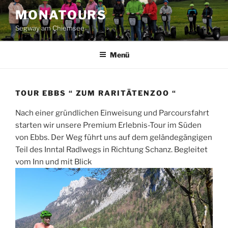
Zum
MONATOURS
Inhalt
Segway am Chiemsee
springen
Menü
TOUR EBBS “ ZUM RARITÄTENZOO “
Nach einer gründlichen Einweisung und Parcoursfahrt
starten wir unsere Premium Erlebnis-Tour im Süden
von Ebbs. Der Weg führt uns auf dem geländegängigen
Teil des Inntal Radlwegs in Richtung Schanz. Begleitet
vom Inn und mit Blick